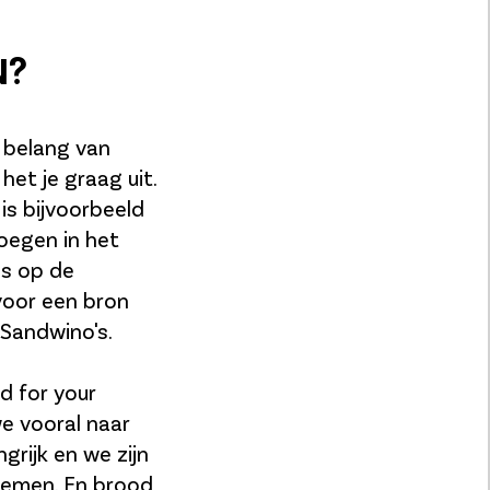
N?
t belang van
 het je graag uit.
 is bijvoorbeeld
voegen in het
es op de
voor een bron
 Sandwino's.
d for your
e vooral naar
rijk en we zijn
nemen. En brood