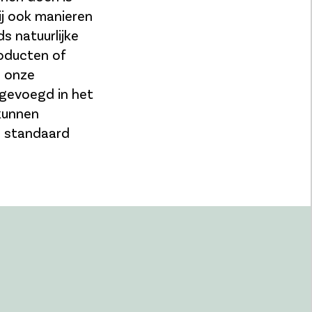
j ook manieren
s natuurlijke
roducten of
d onze
egevoegd in het
 kunnen
e standaard