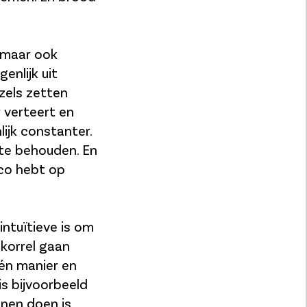
 maar ook
enlijk uit
zels zetten
r verteert en
lijk constanter.
 te behouden. En
ico hebt op
intuïtieve is om
nkorrel gaan
één manier en
s bijvoorbeeld
nnen doen is