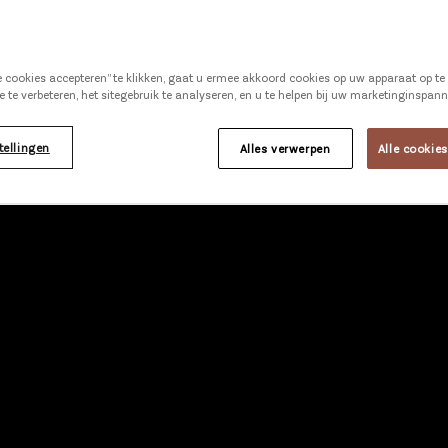
ELANG VAN
VEZELS
le cookies accepteren” te klikken, gaat u ermee akkoord cookies op uw apparaat op t
e te verbeteren, het sitegebruik te analyseren, en u te helpen bij uw marketinginspan
anager Helena vertelt over het belang van vezel
tellingen
Alles verwerpen
Alle cookie