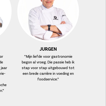
JURGEN
or
“Mijn liefde voor gastronomie
de
begon al vroeg. Die passie heb ik
jaar
stap voor stap uitgebouwd tot
rie-
een brede carrière in voeding en
foodservice.”
sche
n.”