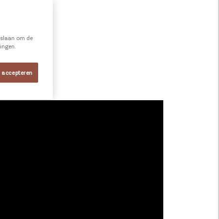
e slaan om de
ningen.
s.
s accepteren