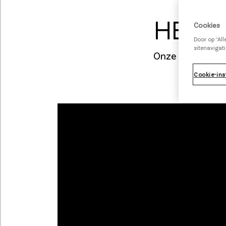
HET B
Cookies
Door op “Al
sitenavigati
Onze Category M
Cookie-ins