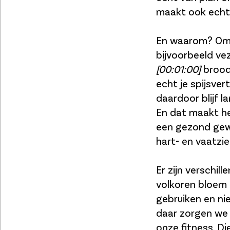
maakt ook echt 
En waarom? Omd
bijvoorbeeld vez
[00:01:00]
brood
echt je spijsver
daardoor blijf l
En dat maakt he
een gezond gewi
hart- en vaatzie
Er zijn verschil
volkoren bloem 
gebruiken en nie
daar zorgen we 
onze fitness. D