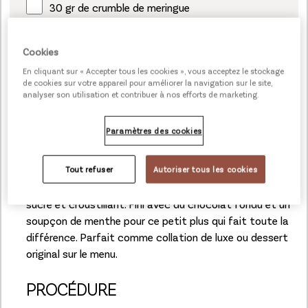
30 gr de crumble de meringue
5 gr de menthe fraîche
Cookies
En cliquant sur « Accepter tous les cookies », vous acceptez le stockage
de cookies sur votre appareil pour améliorer la navigation sur le site,
analyser son utilisation et contribuer à nos efforts de marketing.
Paramètres des cookies
Doux, épicé et délicieusement sucré. Ce
Pastridor
Cinnamon Scandi Swirl
est rehaussé d’une garniture
Tout refuser
Autoriser tous les cookies
onctueuse, de fruits des bois frais et d’un nappage
sucré et croustillant. Fini avec du chocolat fondu et un
soupçon de menthe pour ce petit plus qui fait toute la
différence. Parfait comme collation de luxe ou dessert
original sur le menu.
PROCÉDURE