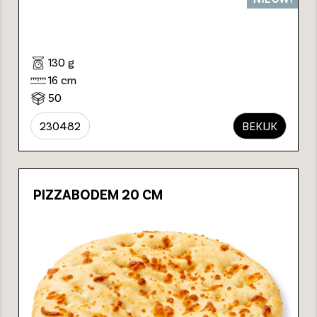
130 g
16 cm
50
230482
BEKIJK
PIZZABODEM 20 CM