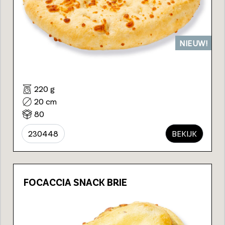
NIEUW!
220 g
20 cm
80
230448
BEKIJK
FOCACCIA SNACK BRIE