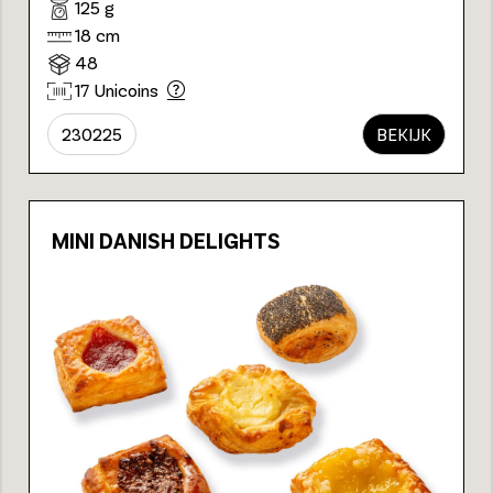
125 g
18 cm
48
17 Unicoins
230225
BEKIJK
MINI DANISH DELIGHTS