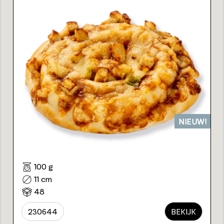
NIEUW!
100 g
11 cm
48
230644
BEKIJK