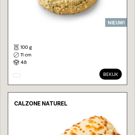
NIEUW!
100 g
11 cm
48
BEKIJK
CALZONE NATUREL