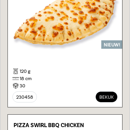
NIEUW!
120 g
18 cm
30
230458
BEKIJK
PIZZA SWIRL BBQ CHICKEN