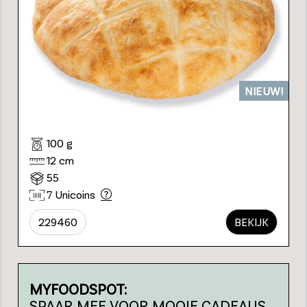
NIEUW!
100 g
12 cm
55
7 Unicoins
229460
BEKIJK
MYFOODSPOT:
SPAAR MEE VOOR MOOIE CADEAUS