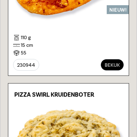
NIEUW!
110 g
15 cm
55
230944
BEKIJK
PIZZA SWIRL KRUIDENBOTER