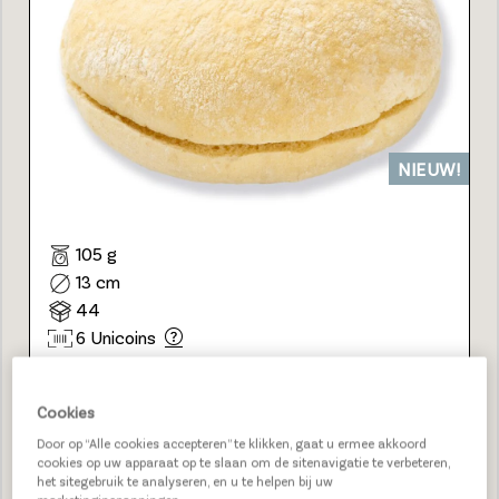
NIEUW!
105 g
13 cm
44
6 Unicoins
230964
BEKIJK
Cookies
Door op “Alle cookies accepteren” te klikken, gaat u ermee akkoord
cookies op uw apparaat op te slaan om de sitenavigatie te verbeteren,
het sitegebruik te analyseren, en u te helpen bij uw
POTATO BAGUETTE