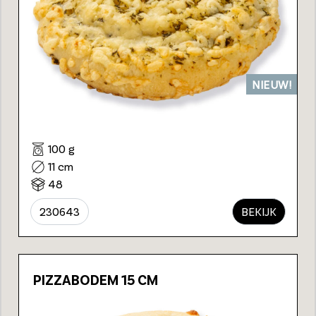
NIEUW!
100 g
11 cm
48
230643
BEKIJK
PIZZABODEM 15 CM