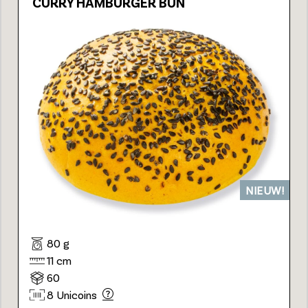
CURRY HAMBURGER BUN
NIEUW!
80 g
11 cm
60
8 Unicoins