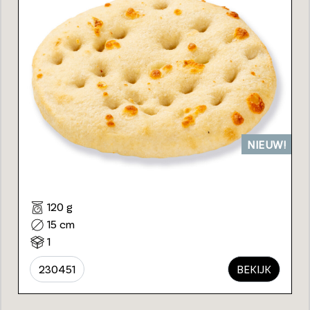
NIEUW!
120 g
15 cm
1
230451
BEKIJK