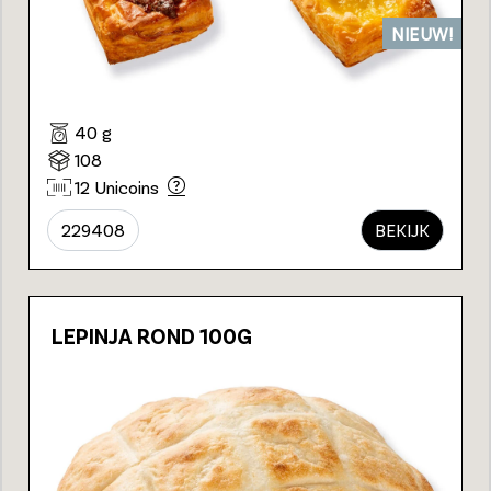
NIEUW!
40 g
108
12 Unicoins
229408
BEKIJK
LEPINJA ROND 100G