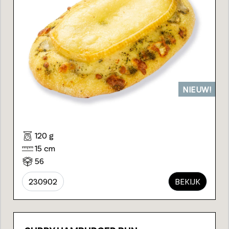
NIEUW!
120 g
15 cm
56
230902
BEKIJK