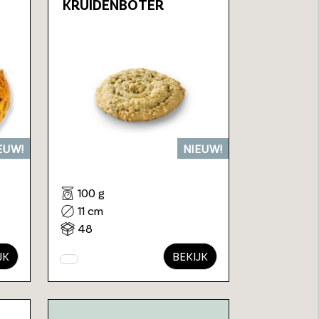
KRUIDENBOTER
EUW!
NIEUW!
100 g
11 cm
48
JK
BEKIJK