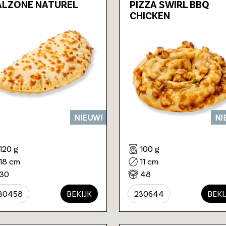
ALZONE NATUREL
PIZZA SWIRL BBQ
CHICKEN
NIEUW!
NI
120 g
100 g
18 cm
11 cm
30
48
30458
BEKIJK
230644
BEKI