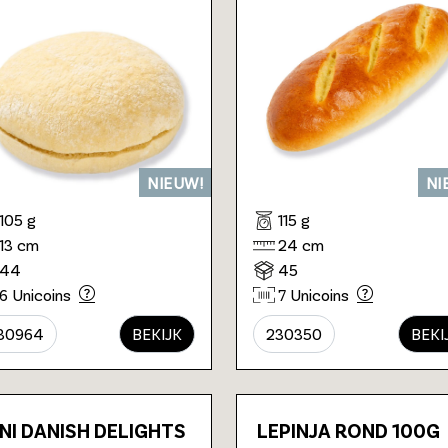
NIEUW!
NI
105 g
115 g
13 cm
24 cm
44
45
6 Unicoins
7 Unicoins
30964
BEKIJK
230350
BEKI
NI DANISH DELIGHTS
LEPINJA ROND 100G