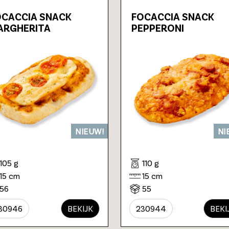
OCACCIA SNACK
FOCACCIA SNACK
ARGHERITA
PEPPERONI
NIEUW!
NI
105 g
110 g
15 cm
15 cm
56
55
30946
BEKIJK
230944
BEKI