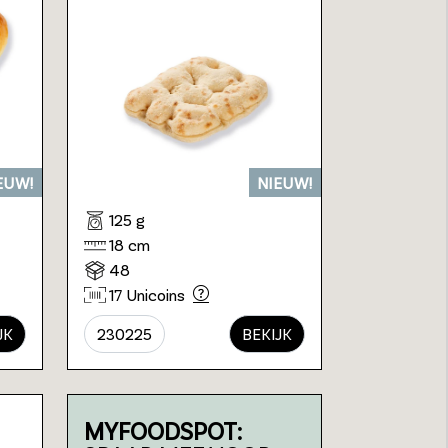
EUW!
NIEUW!
125 g
18 cm
48
17 Unicoins
JK
230225
BEKIJK
MYFOODSPOT: