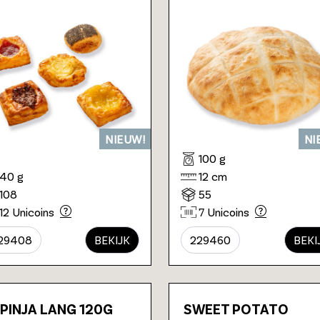
NIEUW!
NI
100 g
40 g
12 cm
108
55
12 Unicoins
7 Unicoins
29408
BEKIJK
229460
BEKI
PINJA LANG 120G
SWEET POTATO