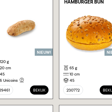
HAMBURGER BUN
NIEUW!
NI
120 g
20 cm
65 g
45
10 cm
6 Unicoins
45
29461
BEKIJK
230772
BEKI