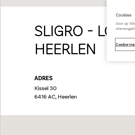
Cookies
SLIGRO - LOCA
Door op “Al
sitenavigati
HEERLEN
Cookie-ins
ADRES
Kissel 30
6416 AC, Heerlen