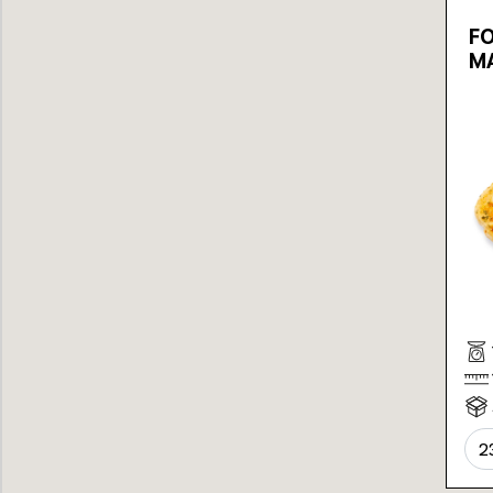
F
M
2