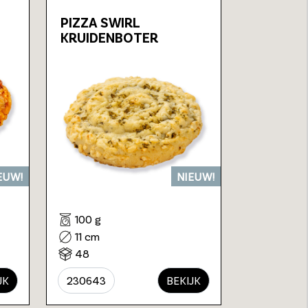
PIZZA SWIRL
KRUIDENBOTER
EUW!
NIEUW!
100 g
11 cm
48
JK
230643
BEKIJK